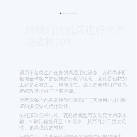
用我们的铣床进行生产，
能省料70%
机
及
适用于各类生产任务的高通用性设备！瓦特尚不断
靠
根据全球客户的反馈进行机型优化，无论是铝材加
工还是石材加工，均能胜任。庞大的全球用户群为
持续改进提供了坚实基础。
所有设备均配备瓦特尚研发部门与实际用户共同验
证的多项结构优化设计。
依托滚珠丝杆结构，瓦特尚机型可安装更大功率主
轴，Z 轴行程提升至 100 毫米，从而可加工更大尺
寸、更高强度的材料。
瓦特尚工厂具备设计和制造多种规格机型的能力，